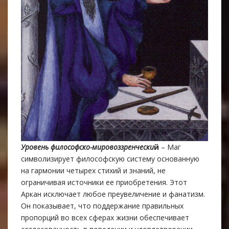
Уровень
философско-мировоззренчески
й
– Маг
символизирует философскую систему основанную
на гармонии четырех стихий и знаний, не
ограничивая источники ее приобретения. Этот
Аркан исключает любое преувеличение и фанатизм.
Oн показывает, что поддержание правильных
пропорций во всех сферах жизни обеспечивает