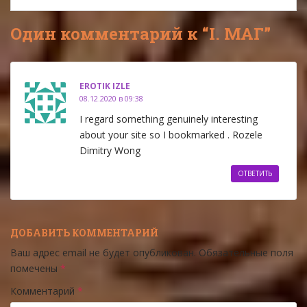
Один комментарий к “I. МАГ”
EROTIK IZLE
08.12.2020 в 09:38
I regard something genuinely interesting
about your site so I bookmarked . Rozele
Dimitry Wong
ОТВЕТИТЬ
ДОБАВИТЬ КОММЕНТАРИЙ
Ваш адрес email не будет опубликован.
Обязательные поля
помечены
*
Комментарий
*