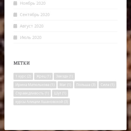
Ноябрь 2020
Сентябрь 2020
Август 2020
Июль 2020
МЕТКИ
1 курс
(2)
Жрец
(1)
Звезда
(1)
Ирина Матюлькова
(1)
Маг
(1)
Польша
(3)
Сила
(1)
Справедливость
(1)
Шут
(1)
курсы Алиции Хшановской
(3)