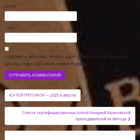
Email
*
Сайт
Сохранить моё имя, email и адрес сайта в этом браузере
для последующих моих комментариев.
Навигация
V ПОРТРЕТОФОН — 2025 в августе
по
записям
Список сертифицированных Аллой Алицией Хшановской
преподавателей её Метода.