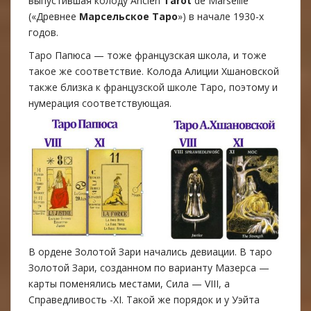
выпустившая колоду Ancien
Tarot
de Marseille
(«Древнее
Марсельское Таро
») в начале 1930-х
годов.
Таро Папюса — тоже французская школа, и тоже
такое же соответствие. Колода Алиции Хшановской
также близка к французской школе Таро, поэтому и
нумерация соответствующая.
В ордене Золотой Зари начались девиации. В таро
Золотой Зари, созданном по варианту Мазерса —
карты поменялись местами, Сила — VIII, а
Справедливость -XI. Такой же порядок и у Уэйта