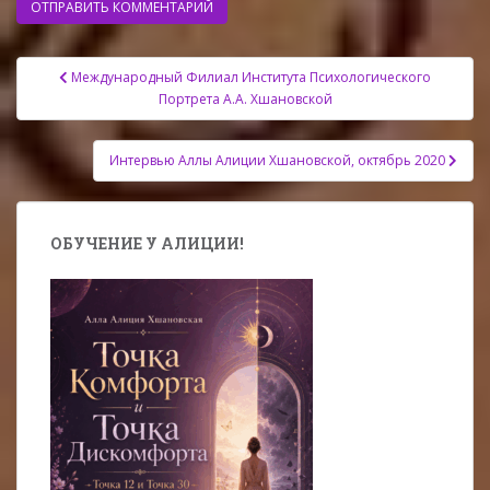
Навигация
Международный Филиал Института Психологического
по
Портрета А.А. Хшановской
записям
Интервью Аллы Алиции Хшановской, октябрь 2020
ОБУЧЕНИЕ У АЛИЦИИ!